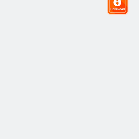
グローバルトレーディングコミュニティ
コミュニティ
人気
コピートレーディング
最新
アイデア
仕組み
市場
ストラテジー
ストラテジープロバイダー
リスク管理