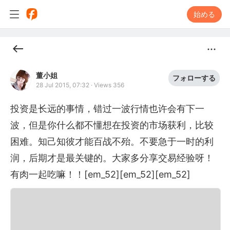
始める
董小姐
フォローする
28 Jul 2015, 07:32
·
Views 356
投资是长远的事情，错过一波行情也许会有下一
波，但是你什么都不懂想在投资的市场获利，比较
困难。知己知彼才能百战不殆。不要急于一时的利
润，后期才是最关键的。大家多分享交易经验呀！
有肉一起吃嘛！！[em_52][em_52][em_52]