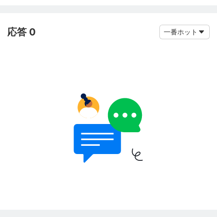
応答 0
一番ホット