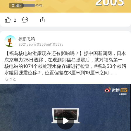
0:48
2
掠影飞鸿
2021yepmr0353ont1055ay
【福岛核电站泄露现在还有影响吗？】据中国新闻网，日本
东京电力25日透露，在观测到福岛强震后，就对福岛第一
核电站的1074个核处理水储存罐进行检查，#福岛53个核污
水罐因强震位移#，位置偏差在3厘米到19厘米之间，...
もっと