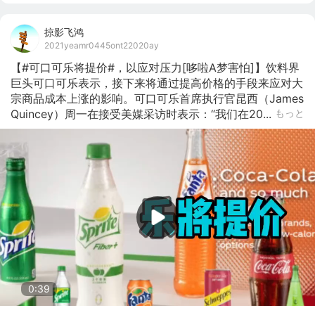
掠影飞鸿
2021yeamr0445ont22020ay
【#可口可乐将提价#，以应对压力[哆啦A梦害怕]】饮料界
巨头可口可乐表示，接下来将通过提高价格的手段来应对大
宗商品成本上涨的影响。可口可乐首席执行官昆西（James 
Quincey）周一在接受美媒采访时表示：“我们在20...
もっと
0:39