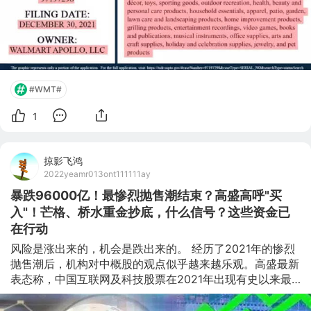
军“元宇宙”领域，表示其有意制造和销售虚
#WMT#
1
掠影飞鸿
2022yeamr013ont111111ay
暴跌96000亿！最惨烈抛售潮结束？高盛高呼"买
入"！芒格、桥水重金抄底，什么信号？这些资金已
在行动
风险是涨出来的，机会是跌出来的。 经历了2021年的惨烈
抛售潮后，机构对中概股的观点似乎越来越乐观。高盛最新
表态称，中国互联网及科技股票在2021年出现有史以来最
大的回调，在低估值、监管政策缓和后，2022年将出现买
入机会；另外，花旗、瑞银、杰富瑞在报告也指出，中国公