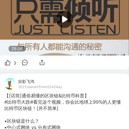
29:06
3
掠影飞鸿
2021yeamr051ont22424ay
【[话筒]通俗易懂的区块链&比特币科普】

#比特币大跌#看完这个视频，你会比地球上99%的人更懂
比特币区块链！[并不简单]

▪️区块链是什么？

▪️中心式网络 vs 分布式网络
