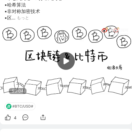
▪️哈希算法

▪️非对称加密技术

▪️区...
もっと
53:04
#BTC/USD#
4