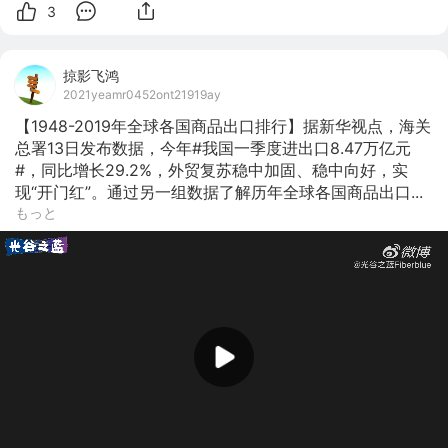
3
掠影飞鸿
2021yeamr0452ont21919ay
【1948-2019年全球各国商品出口排行】据新华视点，海关
总署13日发布数据，今年#我国一季度进出口8.47万亿元
#，同比增长29.2%，外贸复苏稳中加固、稳中向好，实
现“开门红”。通过另一组数据了解历年全球各国商品出口...
もっと