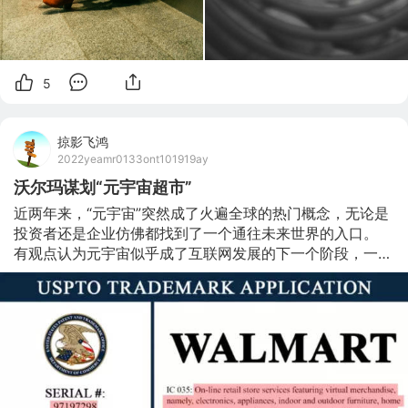
5
掠影飞鸿
2022yeamr0133ont101919ay
沃尔玛谋划“元宇宙超市”
近两年来，“元宇宙”突然成了火遍全球的热门概念，无论是
投资者还是企业仿佛都找到了一个通往未来世界的入口。 
有观点认为元宇宙似乎成了互联网发展的下一个阶段，一个
由VR、AR以及其他新技术支撑、内容可以不断丰富的虚拟
但又不限于现实的、大规模相互连接的全新世界(7.840, 
0.11, 1.42%)。 自从2021年Facebook宣布将公司名称改为
Meta以表明其超越社交媒体的雄心以来，更是进一步带火
了元宇宙相关概念，这也促使众多企业急于弄清楚如何融入
虚拟世界。 元宇宙这把火越烧越旺，从互联网蔓延至零售
行业。 据CNBC当地时间1月16日报道，沃尔玛正低调进