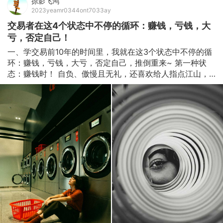
掠影飞鸿
2023yeamr0344ont7033ay
交易者在这4个状态中不停的循环：赚钱，亏钱，大
亏，否定自己！
一、学交易前10年的时间里，我就在这3个状态中不停的循
环：赚钱，亏钱，大亏，否定自己，推倒重来~ 第一种状
态：赚钱时！ 自负、傲慢且无礼，还喜欢给人指点江山，
对老前辈也不放在眼里，就算姓白的老前辈也一样！ 看到
别的还没能盈利的交易者时，内心的OS是：“恕我直言，在
座的各位都是辣鸡！” 基本听不进别人的东西~ 固步自封，
没有任何进步提升的可能。 第二种状态：亏钱时！ 觉得自
己就差一层窗户纸，自己学了这么多，一定都是有用的！ 
觉得别人能成功的也就是因为别人比自己懂的多一点，自己
不过是某些地方没理清！没有融会贯通而已~ 再勤奋点看点
书 学点别人的经验，融入自己总结的东西就成了