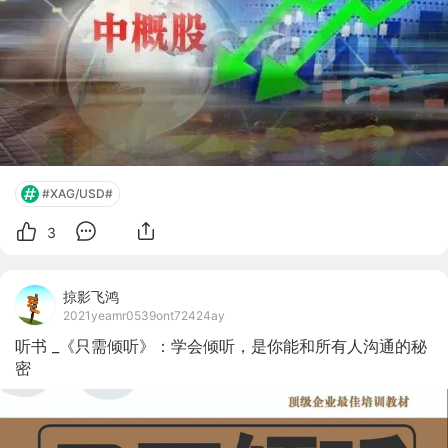
司在美股市场已“调整过度”，现在可能已经到了抄底的时
候。 监管风暴、抛售潮、暴跌、退市……成为了中概股
2021年的关键词。2021年全年来看，在美国上市的中概股
（已剔除2021年上市）总市值累计缩水超8153亿美元（约
合人民币52000亿元）。另外，在香港上市的新经济互联网
巨头也遭遇了抛售潮，香港恒生科技指数的30只成份股的
总市值
#XAG/USD#
3
掠影飞鸿
2021yeamr0539ont72424ay
听书 _《只需倾听》：学会倾听，是你能和所有人沟通的秘
密