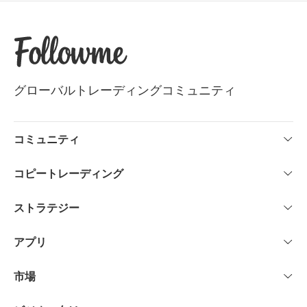
グローバルトレーディングコミュニティ
コミュニティ
人気
コピートレーディング
最新
アイデア
仕組み
市場
ストラテジー
ストラテジープロバイダー
リスク管理
トップパフォーマンス
始め方
アプリ
高勝率
低ドローダウン
モバイル
コピー数上位
市場
デスクトップ
人気ストラテジー
新着ストラテジー
トレンド