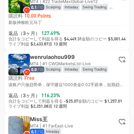
MT4 | #22 TradeMaxGlobal-Live12
/10
Scalping
Intraday
Swing Trading
0.1
Algorithmic
High-Frequency
購読料
10.00 Points
新版神猴欧元马丁
返品（3ヶ月）
127.49%
合計をコピーして利益を得る
金額のコピー
$4,449.31
$5,001.44
ライブ利益
週
$2,433.87
13 週間
wenrulaohou999
MT4 | #1 CWGMarketsLtd-Live
/10
Scalping
Intraday
Swing Trading
0.0
購読料
Free
该账户只做趋势单，保守建议1000美金0.02手跟单，短期趋势，做短线日内，年收益103%
返品（3ヶ月）
116.23%
合計をコピーして利益を得る
金額のコピー
-$25.07
$1,257.01
ライブ利益
週
$2,251.08
12 週間
Miss王
MT4 | #1 FarEast-Live
/10
Intraday
0.1