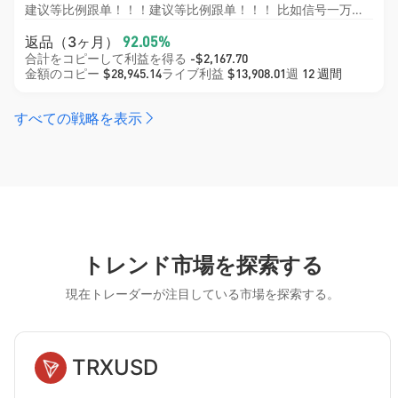
建议等比例跟单！！！建议等比例跟单！！！ 比如信号一万刀，订阅的号3000刀，设置成30%比例跟单！ 本信号采用日内短线改良轻仓马丁策略 以顺势轻仓开单为主，行情小幅反向波动时采用低倍数、限次数加仓摊薄均价，等待行情回归即整体止盈离场。 区别于传统高风险马丁，本策略严控仓位、限制最大加仓层数，回撤可控、胜率稳定，主打低风险、平稳复利。 策略容错率高、曲线平滑，适合长期稳健跟随。
返品（3ヶ月）
92.05%
合計をコピーして利益を得る
-$2,167.70
金額のコピー
ライブ利益
週
$28,945.14
$13,908.01
12 週間
すべての戦略を表示
トレンド市場を探索する
現在トレーダーが注目している市場を探索する。
TRXUSD