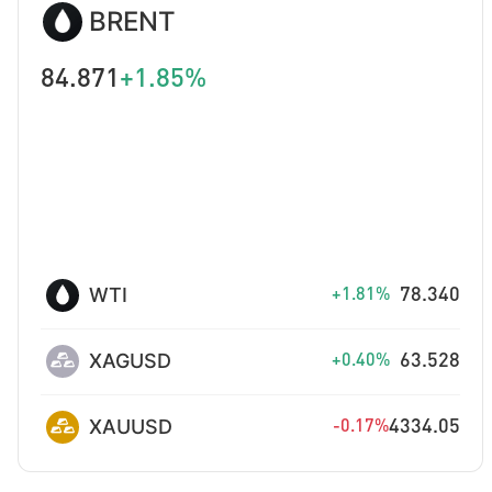
BRENT
84.871
+1.85%
WTI
78.340
+1.81%
XAGUSD
63.528
+0.40%
XAUUSD
4334.05
-0.17%