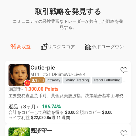
取引戦略を発見する
コミュニティの経験豊富なトレーダーが共有した戦略を発
見する。
高収益
リスクスコア
低ドローダウン
Cutie-pie
MT4 | #31 DPrimeVU-Live 4
/10
Intraday
Swing Trading
Trend Following
0.1
Mean Reversion
Range Trading
購読料
1,300.00 Points
主要交易直盘货币对、黄金及美股股指。决策融合基本面与资金面分析，把握市场叙事主线，再通过技术面精选择时与价位，手工执行每笔交易，且每笔订单均设硬止损。我坚决摒弃马丁加仓，追求通过优化开平仓价差实现超额收益，而非依赖仓位堆积。
返品（3ヶ月）
186.74%
合計をコピーして利益を得る
金額のコピー
$0.00
$0.00
ライブ利益
週
$22,080.86
11 週間
既济守一