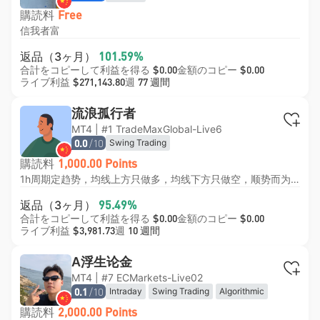
購読料
Free
信我者富
返品（3ヶ月）
101.59%
合計をコピーして利益を得る
金額のコピー
$0.00
$0.00
ライブ利益
週
$271,143.80
77 週間
流浪孤行者
MT4 | #1 TradeMaxGlobal-Live6
/10
Swing Trading
0.0
購読料
1,000.00 Points
1h周期定趋势，均线上方只做多，均线下方只做空，顺势而为， 5分钟周期顺势做单，每单必带止损。 回撤小，收益率比较均衡。
返品（3ヶ月）
95.49%
合計をコピーして利益を得る
金額のコピー
$0.00
$0.00
ライブ利益
週
$3,981.73
10 週間
A浮生论金
MT4 | #7 ECMarkets-Live02
/10
Intraday
Swing Trading
Algorithmic
0.1
購読料
2,000.00 Points