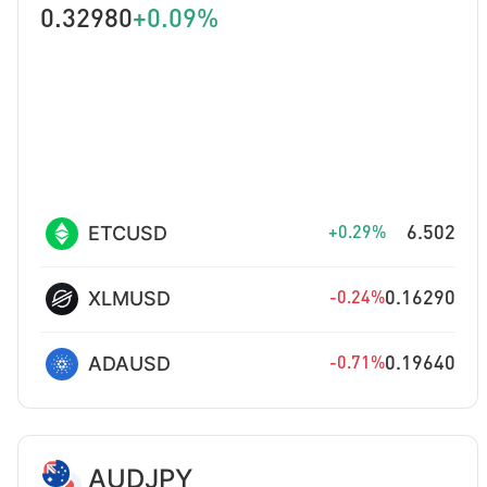
0.32980
+0.09%
ETCUSD
6.502
+0.29%
XLMUSD
0.16290
-0.24%
ADAUSD
0.19640
-0.71%
AUDJPY