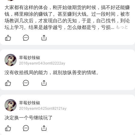
大家都有这样的体会，刚开始做期货的时候，搞不好还能赚
钱，稀里糊涂的赚钱了。甚至赚到大钱。过一段时间，被市
场教训几次后，才发现自己的无知，于是，自己找书，到论
坛上学习。结果是越学越亏，怎么做都是亏，亏损...
もっと
草莓炒辣椒
2016yeamr043ont62222ay
没有收拾残局的能力，就别放纵善变的情绪。
草莓炒辣椒
2016yeamr0425ont82121ay
决定换一个号继续玩了