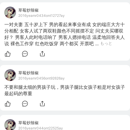
草莓炒辣椒
2016yeamr0434ont12727ay
一对夫妻 五十岁上下 男的看起来事业有成 女的端庄大方十
分相配 女客人试了两双鞋颜色不同摇摆不定 问丈夫买哪双
好？ 男客人此时电话响了 男客人摁掉电话 温柔地回答夫人
说 裸色工作穿 红色吃饭穿 两个都买 开票吧 ...
もっと
草莓炒辣椒
2016yeamr0456ont92626ay
不要和腿太细的男孩子玩，男孩子腿比女孩子粗是对女孩子
最起码的尊重
草莓炒辣椒
2016yeamr044ont22525ay