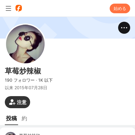
始める
草莓炒辣椒
190 フォロワー
·
1K 以下
以来
2015年07月28日
注意
投稿
約