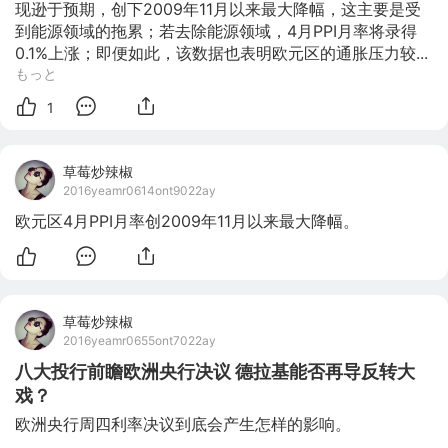
现逊于预期，创下2009年11月以来最大降幅，这主要是受
到能源领域的拖累；若去除能源领域，4月PPI月率将录得
0.1%上涨；即便如此，该数据也表明欧元区的通胀压力较...
もっと
1
草莓炒辣椒
2016yeamr0614ont9022ay
欧元区4月PPI月率创2009年11月以来最大降幅。
草莓炒辣椒
2016yeamr0655ont7022ay
八大投行前瞻欧洲央行决议 德拉基能否再导反转大
戏？
欧洲央行周四利率决议到底会产生怎样的影响。