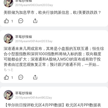
草莓炒辣椒
2016yeamr0633ont2033ay
美联储为加息早市，欧央行放鸽派信息，欧/美要跌跌跌？
1
草莓炒辣椒
2016yeamr0614ont2033ay
深港通未来几周或宣布，其将是小盘股的互联互通；恒生综
合小型股指数和深圳1000指数料将纳入标的股；双向额度
可能都会扩大；深港通和A股纳入MSCI的宣布或有助于投
资者由过度悲观恢复正常；预计跟沪港通不同，一开始...
もっと
1
草莓炒辣椒
2016yeamr0614ont9022ay
【华尔街日报评欧元区4月PPI数据】欧元区4月PPI数据表