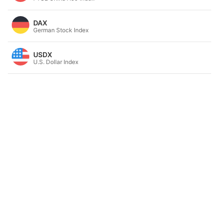
DAX
German Stock Index
USDX
U.S. Dollar Index