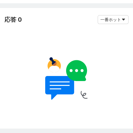
応答 0
一番ホット