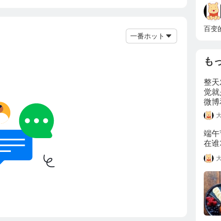
百变
一番ホット
も
整天
觉就
微博
端午
在谁