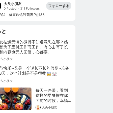
大头小朋友
フォローする
0 Posted
·
311 Followers
的我，就喜欢这种刺激的挑战。
っと
发枯燥无谓的微博不知道意思在哪？感
是为了应付工作而工作。有心去写了长
和内容也无人回复，心都塞。
大头小朋友
节快乐~又是一个说长不长的假期~准备
3天，这个计划是不是很赞
大头小朋友
每天一睁眼，看到
这样的早餐摆在你
面前的时候，幸福
指数会不会满格？
大头小朋友
而作为