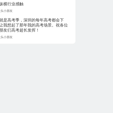
Capricornus，我感
纵横行业感触
觉整个人都被治愈
大头小朋友
了。你今天的早餐
是什么呢？
就是高考季，深圳的每年高考都会下
让我想起了那年我的高考场景。祝各位
朋友们高考超长发挥！
大头小朋友