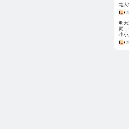
笔人
明天
雨，
小小