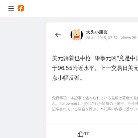
大头小朋友
28 Jul 2015, 07:52
·
Views 291
美元躺着也中枪 "肇事元凶"竟是中
于96.55附近水平。上一交易日美
点小幅反弹。
免責事項：本記事で述べられている見解は著者の見解
ん。Followmeは、提供された情報の正確性、
記載されている場合を除き、本記事の内容に基づい
17