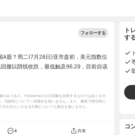
ト
フォローする
す
国A股？周二(7月28日)亚市盘初，美元指数位
元回撤以阴线收跌，最低触及96.29，目前自该
のみであり、Followmeの公式見解を反映するものではありませ
完全性、信頼性について一切責任を負いません。また、書面で明示的に
て行われたいかなる行動についても責任を負いません。
コ
4
共有