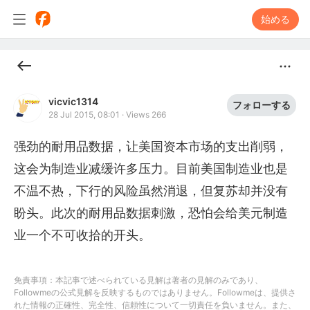
始める
vicvic1314
フォローする
28 Jul 2015, 08:01
·
Views 266
强劲的耐用品数据，让美国资本市场的支出削弱，
这会为制造业减缓许多压力。目前美国制造业也是
不温不热，下行的风险虽然消退，但复苏却并没有
盼头。此次的耐用品数据刺激，恐怕会给美元制造
业一个不可收拾的开头。
免責事項：本記事で述べられている見解は著者の見解のみであり、
Followmeの公式見解を反映するものではありません。Followmeは、提供さ
れた情報の正確性、完全性、信頼性について一切責任を負いません。また、