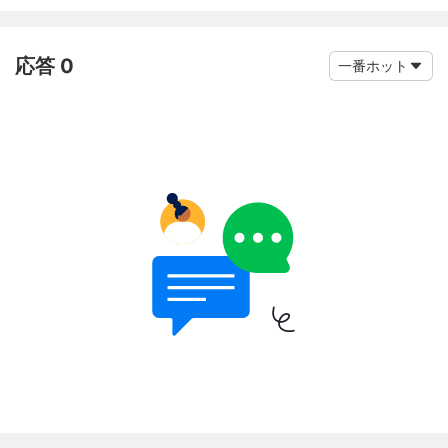
応答 0
一番ホット