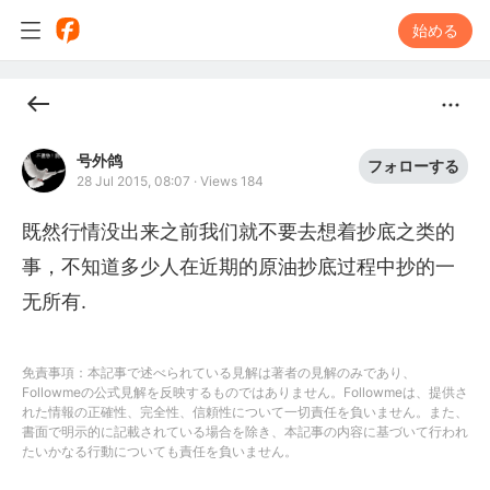
始める
号外鸽
フォローする
28 Jul 2015, 08:07
·
Views 184
既然行情没出来之前我们就不要去想着抄底之类的
事，不知道多少人在近期的原油抄底过程中抄的一
无所有.
免責事項：本記事で述べられている見解は著者の見解のみであり、
Followmeの公式見解を反映するものではありません。Followmeは、提供さ
れた情報の正確性、完全性、信頼性について一切責任を負いません。また、
書面で明示的に記載されている場合を除き、本記事の内容に基づいて行われ
たいかなる行動についても責任を負いません。