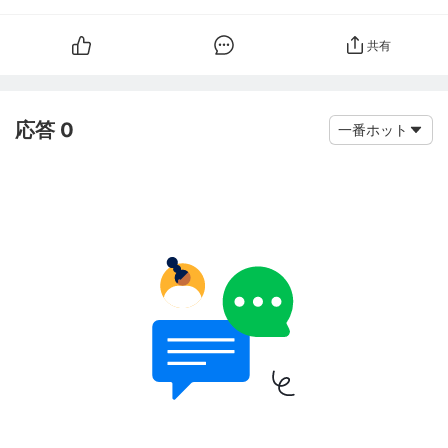
共有
応答 0
一番ホット