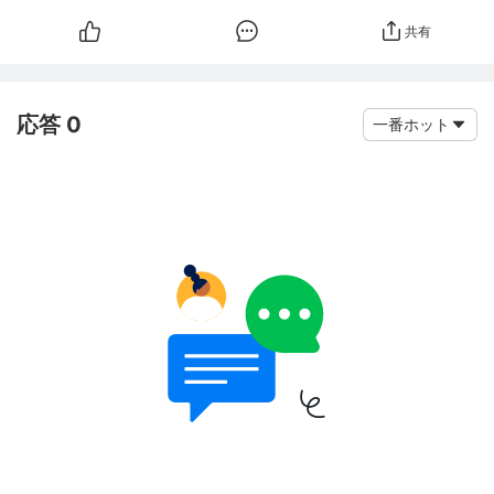
共有
応答 0
一番ホット