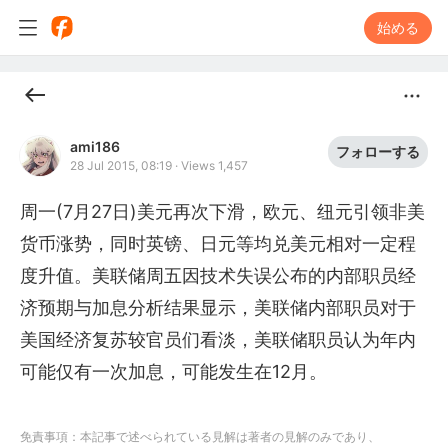
始める
ami186
フォローする
28 Jul 2015, 08:19
·
Views 1,457
周一(7月27日)美元再次下滑，欧元、纽元引领非美
货币涨势，同时英镑、日元等均兑美元相对一定程
度升值。美联储周五因技术失误公布的内部职员经
济预期与加息分析结果显示，美联储内部职员对于
美国经济复苏较官员们看淡，美联储职员认为年内
可能仅有一次加息，可能发生在12月。
免責事項：本記事で述べられている見解は著者の見解のみであり、