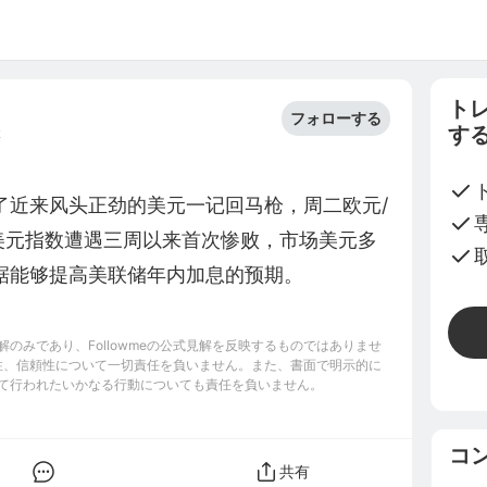
ト
フォローする
す
2
了近来风头正劲的美元一记回马枪，周二欧元/
美元指数遭遇三周以来首次惨败，市场美元多
据能够提高美联储年内加息的预期。
のみであり、Followmeの公式見解を反映するものではありませ
完全性、信頼性について一切責任を負いません。また、書面で明示的に
て行われたいかなる行動についても責任を負いません。
コ
共有