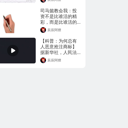
合同，这也是#国产
迹？(@互联网圈内
大飞机C919全球首
司马懿教会我：投
事
单#正式购机合同。
资不是比谁活的精
通过纪录片《起
彩，而是比谁活的
飞，中国》，带你
长！！！【普通人
了解C919从研制到
辰辰阿狸
理财学院】
首飞过程。(视频来
【科普：为何总有
源_东方卫视)
人恶意抢注商标】
据新华社，人民法
院#加强恶意抢注囤
辰辰阿狸
积商标等行为惩治#
力度，促进商标申
请注册秩序正常化
和规范化。通过一
则视频带你了解商
标是什么？为何总
有人恶意抢注商
标？