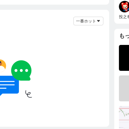
投之
一番ホット
も