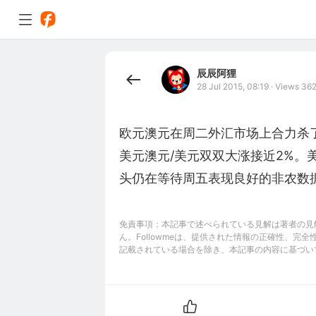
辰辰阿狸
28 Jul 2015, 08:19
·
Views 36
欧元澳元在周二外汇市场上合力杀
美元澳元/美元双双大涨接近2%。
头仍在等待周五表现良好的非农数
免責事項：本記事で述べられている見解は著者の見解
ん。Followmeは、提供された情報の正確性、
記載されている場合を除き、本記事の内容に基づい