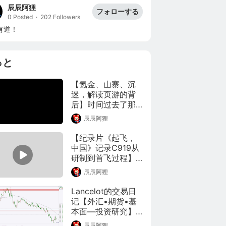
辰辰阿狸
フォローする
0 Posted
·
202 Followers
有道！
っと
【氪金、山寨、沉
迷，解读页游的背
后】时间过去了那
么多年，陪伴着我
辰辰阿狸
们长大的页游，现
在依旧热闹缤纷，
【纪录片《起飞，
成为了网页右下角
中国》记录C919从
怎么都找不到关闭
研制到首飞过程】
按钮的耍大刀游
2021年3月1日，中
辰辰阿狸
戏，有人不屑一
国东方航空集团有
顾，有人爱的深
限公司与中国商用
Lancelot的交易日
沉，页游究竟隐藏
飞机有限责任公司
记【外汇•期货•基
着什么秘密？又是
在上海正式签署了
本面—投资研究】
什么样的人，参与
C919大型客机购机
——2020.12.8
了页游的造富奇
辰辰阿狸