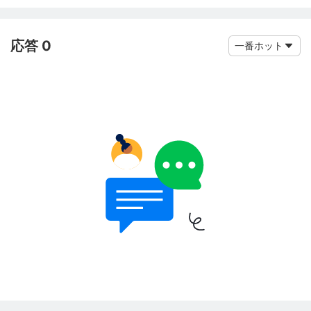
応答 0
一番ホット