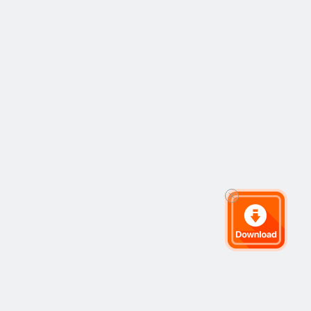
哪使用？如何使
用？ 吃饭付款、
停车加油、乘坐交
通、充值话费、网
上购物……数字人民
币或将出现在生活
中的每一处使用场
景中。 四个城市
先行试点 2020年
4月19日，中国人民
银行数字货币研究
所相关负责人表
示，数字人民币研
发工作正在稳妥推
进，先行在深圳、
苏州、雄安新区、
成都及未来的冬奥
场景进行内部封闭
试点测试。 以目
前试点情况看，四
大试点城市的封闭
式测试内容主要集