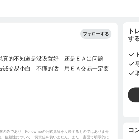
ト
フォローする
す
3
说真的不知道是没设置好　还是ＥＡ出问题
告诫交易小白　不懂的话　用ＥＡ交易一定要
コ
のみであり、Followmeの公式見解を反映するものではありませ
完全性、信頼性について一切責任を負いません。また、書面で明示的に