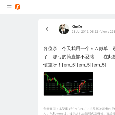
KimDr
28 Jul 2015, 08:22
·
Views 25
各位亲　今天我用一个ＥＡ做单　
了　那亏的简直惨不忍睹　　在此
慎重呀！[em_5][em_5][em_5]
免責事項：本記事で述べられている見解は著者の見解
ん。Followmeは、提供された情報の正確性、