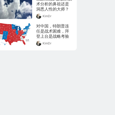
州、雄安、成都等
术分析的鼻祖还是
地试点测试。深
洞悉人性的大师？
圳、苏州近期推出
的数字人民币红包
KimDr
测试，更是让数万
对中国，特朗普连
人得以参与其中，
任是战术困难，拜
数字人民币脚步声
登上台是战略考验
越来越近。数字人
民币的正式发行尚
KimDr
无时间表，但在它
真正到来之前，我
们有必要读懂甚至
读透它。为此，澎
湃新闻特别制作数
字人民币手册系列
报道，以飨读者。
随着研发与试点的
推进，数字人民币
正从空中的亭台楼
阁进入生活中的柴
米油盐。 未来的
数字人民币可以是
什么样的？能够在