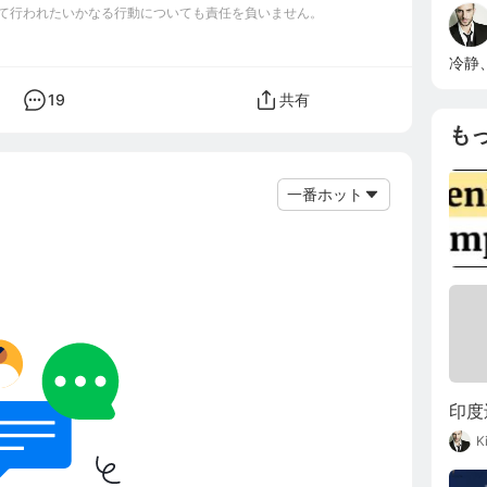
て行われたいかなる行動についても責任を負いません。
冷静
19
共有
も
一番ホット
印度
K