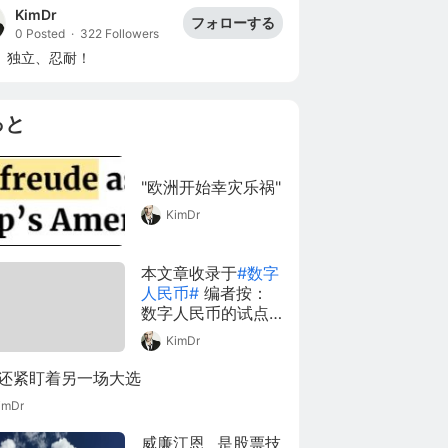
KimDr
フォローする
0 Posted
·
322 Followers
、独立、忍耐！
っと
"欧洲开始幸灾乐祸"
KimDr
本文章收录于
#数字
人民币#
编者按：
数字人民币的试点
进展备受期待。从
KimDr
中国人民银行成立
专门研究团队到现
还紧盯着另一场大选
在已过去6年，数字
imDr
人民币真容初露，
目前已在深圳、苏
威廉江恩_ 是股票技