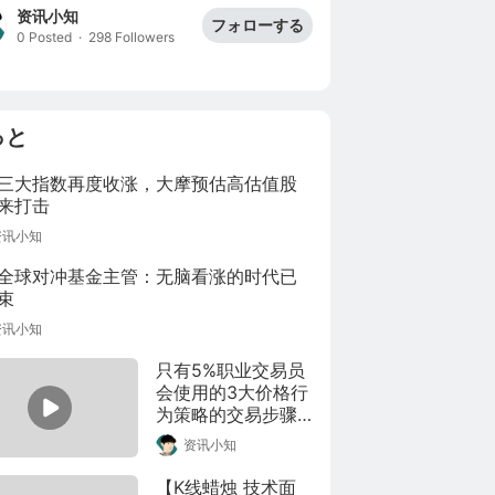
资讯小知
フォローする
0 Posted
·
298 Followers
っと
三大指数再度收涨，大摩预估高估值股
来打击
资讯小知
全球对冲基金主管：无脑看涨的时代已
束
资讯小知
只有5%职业交易员
会使用的3大价格行
为策略的交易步骤 
作者：Master 
资讯小知
Technical Analysis 
(MTA)，文章来源
【K线蜡烛 技术面