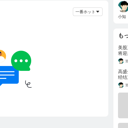
一番ホット
小知
も
美股
将迎
高盛
经结