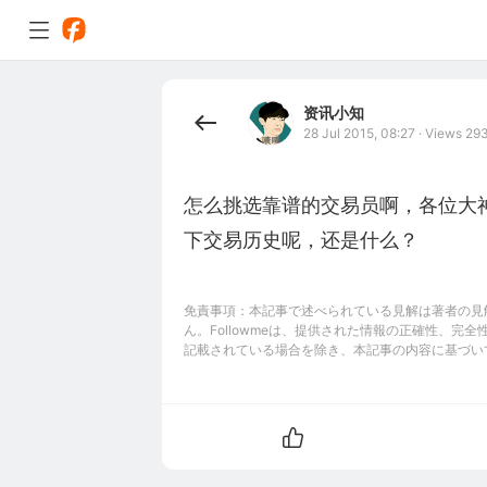
资讯小知
28 Jul 2015, 08:27
·
Views 29
怎么挑选靠谱的交易员啊，各位大
下交易历史呢，还是什么？
免責事項：本記事で述べられている見解は著者の見解
ん。Followmeは、提供された情報の正確性、
記載されている場合を除き、本記事の内容に基づい