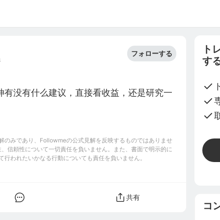
ト
フォローする
す
3
神有没有什么建议，直接看收益，还是研究一
のみであり、Followmeの公式見解を反映するものではありませ
完全性、信頼性について一切責任を負いません。また、書面で明示的に
て行われたいかなる行動についても責任を負いません。
共有
コ