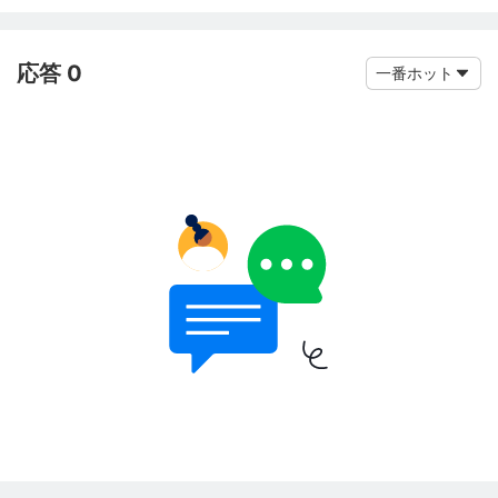
応答 0
一番ホット