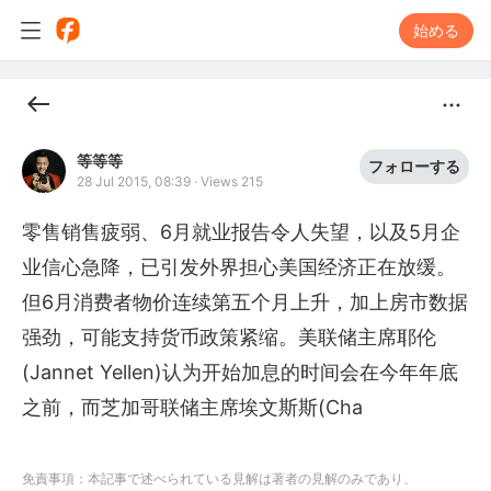
始める
等等等
フォローする
28 Jul 2015, 08:39
·
Views 215
零售销售疲弱、6月就业报告令人失望，以及5月企
业信心急降，已引发外界担心美国经济正在放缓。
但6月消费者物价连续第五个月上升，加上房市数据
强劲，可能支持货币政策紧缩。美联储主席耶伦
(Jannet Yellen)认为开始加息的时间会在今年年底
之前，而芝加哥联储主席埃文斯斯(Cha
免責事項：本記事で述べられている見解は著者の見解のみであり、