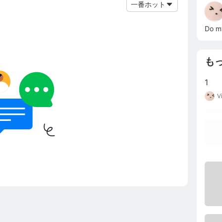
一番ホット
Do my
も
1
V