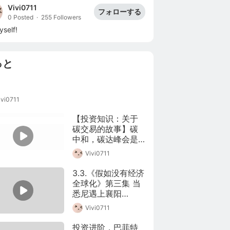
Vivi0711
フォローする
0 Posted
·
255 Followers
self!
っと
ivi0711
【投资知识：关于
碳交易的故事】碳
中和，碳达峰会是
资本市场很长线的
Vivi0711
一个命题。A股市场
上新能源汽车，充
3.3.《假如没有经济
电桩，太阳能光伏
全球化》第三集 当
发电在前端时间的
悉尼遇上襄阳
表现实际上也是遵
(Av51935030,P3)
Vivi0711
循这条主线。投资
投机，知识第一。
投资进阶，巴菲特