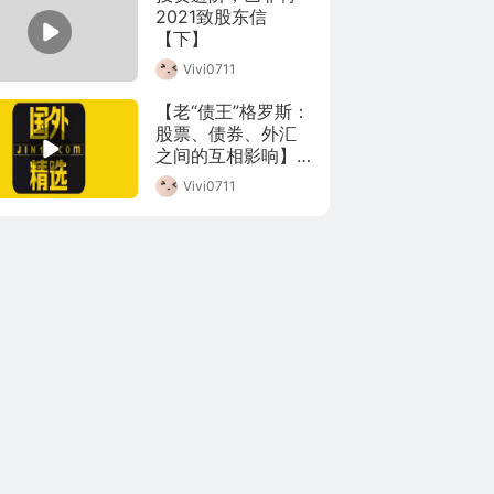
我们先来学习一下
2021致股东信
关于碳交易的故
【下】
事。(@全球视频精
选Premium)
Vivi0711
【老“债王”格罗斯：
股票、债券、外汇
之间的互相影响】

Vivi0711
有人说曾经的债王
老了，现在已经是
年轻基金经理的天
下，廉颇老矣尚能
饭否？

比尔·格罗斯（Bill 
Gross），美国著名
基金经理人、金融
作家。也被外界成
为“债券之王”、“老
债王”。从上世纪90
年代初开始就开始
走红华尔街，成为