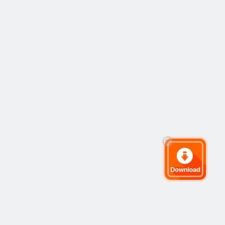
《福布斯》杂志评
选的“最具影响力的
25位美国企业界人
士”之一，同时也是
当年唯一入榜的现
任基金操盘手。

2003年，《财富》
（Fortune）选出企
业二十五位最有影
响力人士，第二名
巴菲特，第十名格
罗斯。2006年，第
二次成功预测美国
次级房屋信贷危
机。