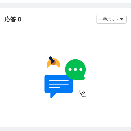
応答 0
一番ホット