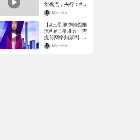
华视点，央行：#数
字人民币增加6个试
Michelle
点测试地区#。数字
人民币试点测试的
【#三星堆博物馆限
参与人数、笔数、
流# #三星堆五一需
兑换金额总体较
提前网络购票#】近
小，使用场景覆盖
日，四川广汉三星
Michelle
生活缴费、餐饮服
堆博物馆发布购票
务、交通出行、购
新政策，从4月25日
物消费等多个领
起，三星堆博物馆
域。博主@新熵 带
实行全天参观人次
你了解数字人民币
总量控制与提前网
对我们的日常生活
上实名购票。博物
到底有什么改变？
馆游客中心售票窗
口不再销售普通
票、学生票这两类
票种。博物馆游客
中心售票窗口只办
理游园票、政策性
入馆优惠票与免
票，售票时间为
8_30-17_00。网络