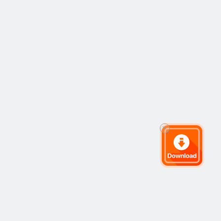
平台购票的观众凭
购票二维码进馆，
无须取票。