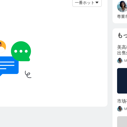
一番ホット
尊重
も
美高
出售
M
市场
M