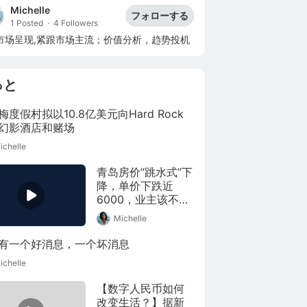
Michelle
フォローする
1 Posted
·
4 Followers
市场呈现,紧跟市场主流；价值分析，趋势投机
っと
梅度假村拟以10.8亿美元向Hard Rock
幻影酒店和赌场
ichelle
青岛房价“跳水式”下
降，单价下跌近
6000，业主该不该
去维权？
Michelle
有一个好消息，一个坏消息
ichelle
【数字人民币如何
改变生活？】据新