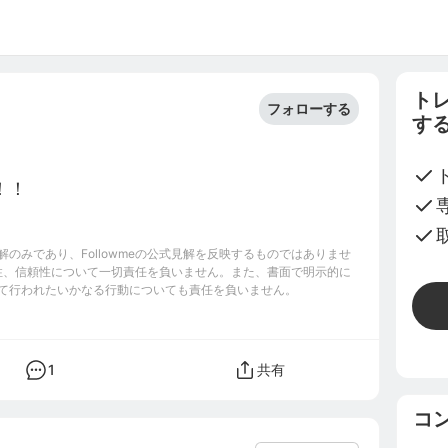
ト
フォローする
す
0
！！
のみであり、Followmeの公式見解を反映するものではありませ
完全性、信頼性について一切責任を負いません。また、書面で明示的に
て行われたいかなる行動についても責任を負いません。
1
共有
コ