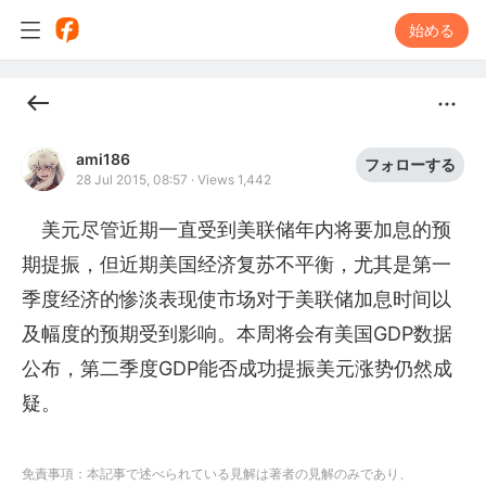
始める
ami186
フォローする
28 Jul 2015, 08:57
·
Views 1,442
　美元尽管近期一直受到美联储年内将要加息的预
期提振，但近期美国经济复苏不平衡，尤其是第一
季度经济的惨淡表现使市场对于美联储加息时间以
及幅度的预期受到影响。本周将会有美国GDP数据
公布，第二季度GDP能否成功提振美元涨势仍然成
疑。
免責事項：本記事で述べられている見解は著者の見解のみであり、