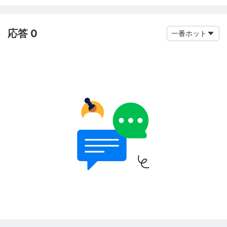
応答 0
一番ホット