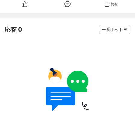
共有
応答 0
一番ホット