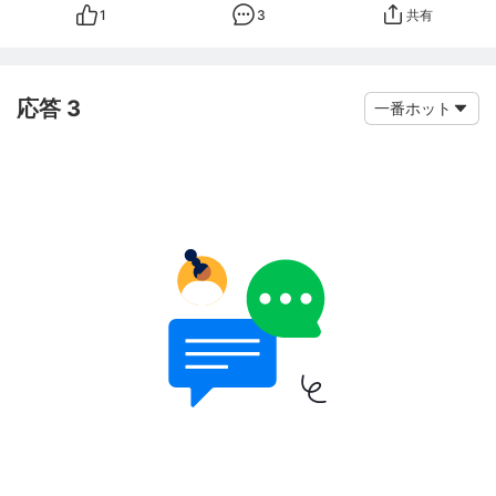
1
3
共有
応答 3
一番ホット