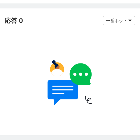
応答 0
一番ホット