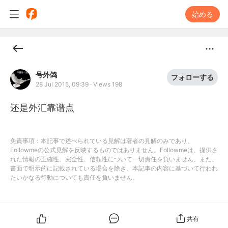
始める
号外鸽
フォローする
28 Jul 2015, 09:39
·
Views 198
还是外汇靠谱点
免責事項：本記事で述べられている見解は著者の見解のみであり、
Followmeの公式見解を反映するものではありません。Followmeは、提供さ
れた情報の正確性、完全性、信頼性について一切責任を負いません。また、
書面で明示的に記載されている場合を除き、本記事の内容に基づいて行われ
たいかなる行動についても責任を負いません。
共有