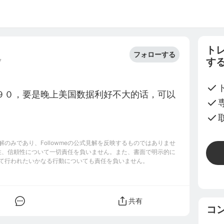
ト
フォローする
す
7
９０，要是晚上美国数据利好不大的话，可以
のみであり、Followmeの公式見解を反映するものではありませ
完全性、信頼性について一切責任を負いません。また、書面で明示的に
て行われたいかなる行動についても責任を負いません。
共有
コ