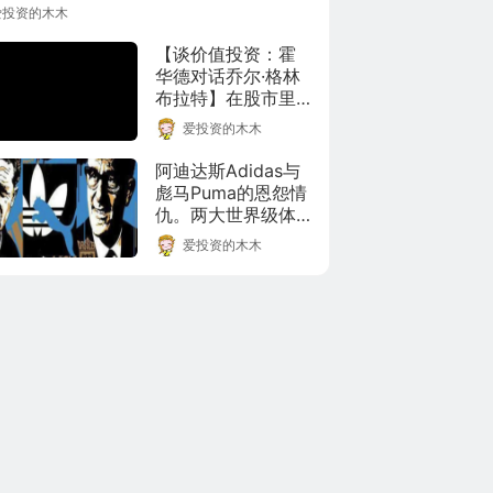
爱投资的木木
【谈价值投资：霍
华德对话乔尔·格林
布拉特】在股市里
如何价值投资？ 关
爱投资的木木
于价值投资的精彩
对话，可以看到杰
阿迪达斯Adidas与
出投资者是如何思
彪马Puma的恩怨情
考的，怎么胜过别
仇。两大世界级体
人，对人性的洞
育品牌的传奇故
爱投资的木木
察，对投资者的看
事。
法，如何看待错误
等，非常有逻辑与
智慧。#A股#