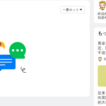
一番ホット
听说
知道
希望
も
黄金
近。
不追
间震
近来
向英
的大