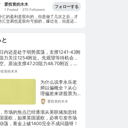
爱投资的木木
フォローする
1 Posted
·
270 Followers
外汇的盈利是双向的，但是做了几次之后，才
外汇交易也是双向亏损的，爆过仓，但是还是
能在外汇市场上挖到一桶金！
っと
日内还是处于弱势震荡，支撑1241-43附
阻力关注1254附近。先观望等待机会，
空。原油支撑47.20阻力48.70附近，区
荡内操作。
爱投资的木木
为什么说李永乐老
师以偏概全？从心
理偏差来讲股票为
什么亏钱【普通人
爱投资的木木
理财学院】
，市场的焦点已经逐渐从美联储加息转
国退欧，如果英国退欧，必将引发市场
动荡，黄金上破1400完全不成问题呀！