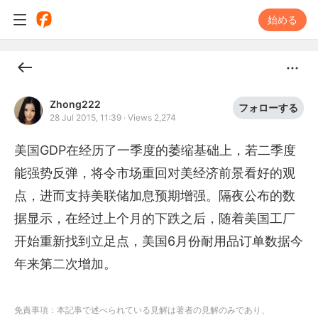
始める
Zhong222
フォローする
28 Jul 2015, 11:39
·
Views 2,274
美国GDP在经历了一季度的萎缩基础上，若二季度
能强势反弹，将令市场重回对美经济前景看好的观
点，进而支持美联储加息预期增强。隔夜公布的数
据显示，在经过上个月的下跌之后，随着美国工厂
开始重新找到立足点，美国6月份耐用品订单数据今
年来第二次增加。
免責事項：本記事で述べられている見解は著者の見解のみであり、