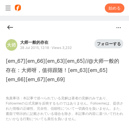
始める
大师一般的存在
フォローする
28 Jul 2015, 12:18
·
Views 3,232
[em_67][em_66][em_63][em_65]//@大师一般的
存在：大师呀，值得跟随！[em_63][em_65]
[em_66][em_67][em_69]
免責事項：本記事で述べられている見解は著者の見解のみであり、
Followmeの公式見解を反映するものではありません。Followmeは、提供さ
れた情報の正確性、完全性、信頼性について一切責任を負いません。また、
書面で明示的に記載されている場合を除き、本記事の内容に基づいて行われ
たいかなる行動についても責任を負いません。