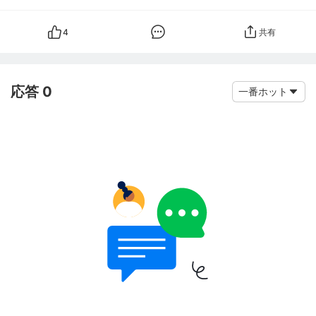
4
共有
応答 0
一番ホット