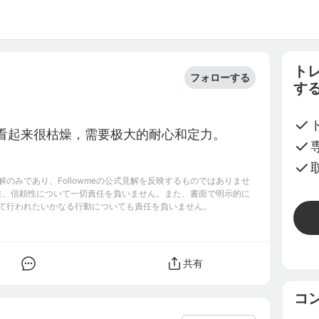
ト
フォローする
す
，看起来很枯燥，需要极大的耐心和定力。
のみであり、Followmeの公式見解を反映するものではありませ
完全性、信頼性について一切責任を負いません。また、書面で明示的に
て行われたいかなる行動についても責任を負いません。
共有
コ