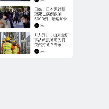
日媒：日本累计新
冠死亡病例数破
5000例，增速加快
jean
11人升井，山东金矿
事故救援通道为何
突然打通？专家回
应
jean