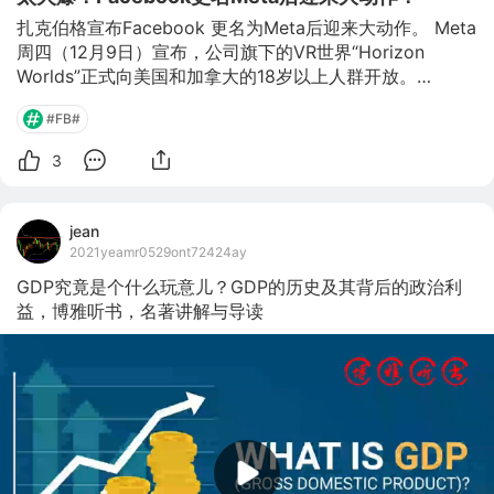
次出现，因此明年整体仍然
扎克伯格宣布Facebook 更名为Meta后迎来大动作。 Meta
周四（12月9日）宣布，公司旗下的VR世界“Horizon 
Worlds”正式向美国和加拿大的18岁以上人群开放。
Horizon Worlds去年向少数Oculus VR用户推出了测试版，
#FB#
用户必须要有邀请函才能加入这个虚拟世界。 即日起，用
户将不再需要被邀请就能进入Horizon Worlds的测试版。
3
据了解，Horizon是Meta的社交/工作平台，供用户在元宇
宙中创建内容与互动。 Meta开启大动作 如果看过《头号玩
家》、《失控玩家》，便会明白电影里面游戏世界的底层就
jean
是元宇宙，是一个复刻的虚拟现实世界。随着“网络生活”越
2021yeamr0529ont72424ay
来
GDP究竟是个什么玩意儿？GDP的历史及其背后的政治利
益，博雅听书，名著讲解与导读