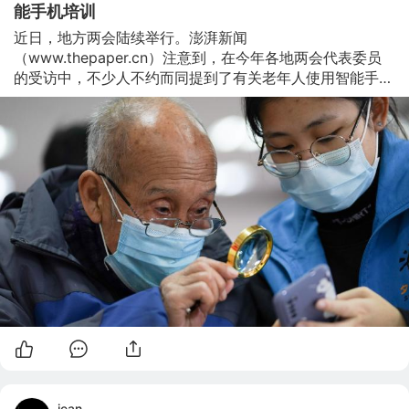
能手机培训
近日，地方两会陆续举行。澎湃新闻
（www.thepaper.cn）注意到，在今年各地两会代表委员
的受访中，不少人不约而同提到了有关老年人使用智能手机
的话题。 随着科学技术的发展，智能手机的广泛应用给人
们带来了很多便利，但对于老年人来说，智能手机也为他们
带来了“数字鸿沟”。特别是去年以来，疫情防控所需的健康
码就让一些不会使用智能手机的老年人感到苦恼。 为此，
2020年11月，国务院办公厅专门印发了《关于切实解决老
年人运用智能技术困难的实施方案》，为“数字鸿沟”纾困，
而这一话题也成为今年地方两会不少代表委员关注的焦点。 
据《楚天都市报》报道，湖北省政协委员魏静就提出建议
称，要弥平“数字鸿沟”，让老
jean