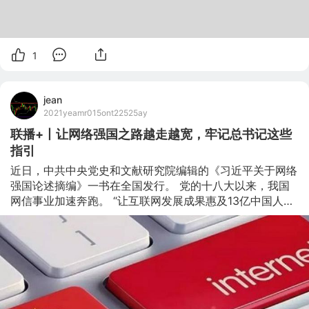
1
jean
2021yeamr015ont22525ay
联播+丨让网络强国之路越走越宽，牢记总书记这些
指引
近日，中共中央党史和文献研究院编辑的《习近平关于网络
强国论述摘编》一书在全国发行。 党的十八大以来，我国
网信事业加速奔跑。 “让互联网发展成果惠及13亿中国人
民”“互联网不是法外之地”“构建网络空间命运共同体”……习
近平总书记十分重视互联网发展和治理，多次围绕网络强国
建设发表重要讲话、作出重要指示，为新时代网信事业发展
提供了根本遵循和行动指南，也为全球互联网发展治理贡献
了中国智慧、提供了中国方案。 央视网《联播+》栏目特梳
理总书记相关论述，与您一起学习。（原题为《联播+丨让
网络强国之路越走越宽 牢记总书记这些指引》）