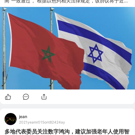
阁“一致通过”。根据以色列相关法律规定，该协议将于近日
在议会进行表决，随后还需内阁最终批准。 美国政府2020
年12月10日宣布，摩洛哥与以色列同意建立全面外交关系。 
在美国撮合下，以色列近期相继与阿拉伯联合酋长国、巴林
签署关系正常化协议，并同意与苏丹实现关系正常化。相关
协议遭到巴勒斯坦各方的反对。 （原题为《以色列内阁批
准与摩洛哥关系正常化协议》）
jean
2021yeamr015ont82424ay
多地代表委员关注数字鸿沟，建议加强老年人使用智