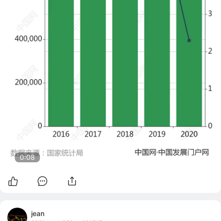
0:07
jean