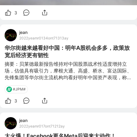
3
jean
2022yeamr0134ont71313ay
华尔街越来越看好中国：明年A股机会多多，政策放
宽后经济更有韧性
摘要：贝莱德最新报告维持对中国股票战术性适度增持立
场，估值具有吸引力，摩根大通、高盛、桥水、富达国际、
先锋集团等华尔街主流机构均看好明年中国资产表现，称监
管举措带来的股票风险溢价已被定价完毕，预期货币和财政
#JPM#
政策宽松。 全球最大资管贝莱德旗下智库于12月13日周一
发表了2022年全球投资展望报告，预期中国将放宽货币和
3
财政政策，监管将持续但不会再加码，进而维持对中国股市
的适度战术性增持观点。 贝莱德：维持对中国股票战术性
小幅增持立场，估值具有吸引力 该报告指出，明年将进入
jean
一个不同与过去半个世纪的新市场环境，即全球股市将连续
2022yeamr017ont71212ay
第二年上涨、债市将连续第二年下跌，这是约50年以来首
太火爆！Facebook更名Meta后迎来大动作！