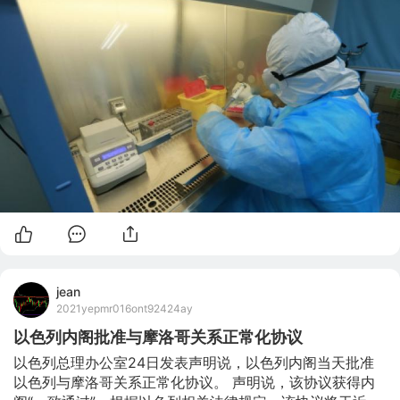
女，65岁，藁城区增村镇南桥寨村人。2021年1月3日至10
日居村无外出，期间3日、5日、8日步行到村内采样点排队
进行核酸检测，结果均为阴性；1月11日转运至藁城区指定
隔离点进行集中隔离医学观察，期间5次核酸检测均为阴
性；1月22日核酸检测呈阳性；1月23日由120负压救护车转
运至石家庄市人民医院建华院区；1月24日诊断为确诊病
例。 确诊病例2：女，4岁，藁城区增村镇南桥寨村人
jean
2021yepmr016ont92424ay
以色列内阁批准与摩洛哥关系正常化协议
以色列总理办公室24日发表声明说，以色列内阁当天批准
以色列与摩洛哥关系正常化协议。 声明说，该协议获得内