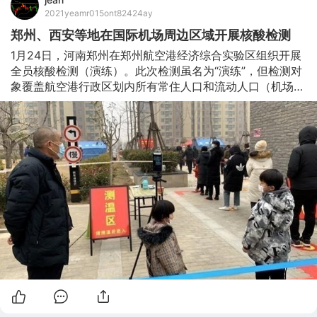
2021yeamr015ont82424ay
郑州、西安等地在国际机场周边区域开展核酸检测
​​1月24日，河南郑州在郑州航空港经济综合实验区组织开展
全员核酸检测（演练）。此次检测虽名为“演练”，但检测对
象覆盖航空港行政区划内所有常住人口和流动人口（机场除
外）。根据当地媒体报道，截至当日中午十二点半，已完成
现场采样30余万人。为何选择航空港区进行新冠肺炎全员
核酸检测演练? 消息称，新郑国际机场是国内入境航班分流
口岸之一，截至1月23日，入境航班230架，人员3.5万余
人。航空物流发达，是进口食品等物资的集散地。航空港区
既有人员密集型企业，也有城市社区和乡村，代表性较强，
是人防、物防的重点区域。在港区进行全员核酸检测，所面
临的形式比较复杂、需要沟通协调的部门比较多，只有经过
在复杂环境下