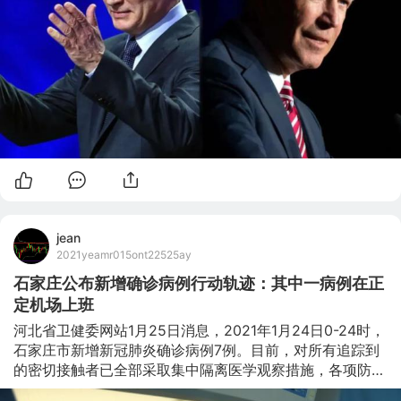
人扎哈罗娃表示俄外交部已紧急召见美国驻俄罗斯外交官，
俄方要求美方外交人员就美国大使馆公布1月23日俄各大城
市示威活动时间地点的行为作出解释。同日，俄外交部在其
官网发表声明坚决反对美国驻俄罗斯大使馆干涉俄内政。 
路透社报道称，俄罗斯指
jean
2021yeamr015ont22525ay
石家庄公布新增确诊病例行动轨迹：其中一病例在正
定机场上班
河北省卫健委网站1月25日消息，2021年1月24日0-24时，
石家庄市新增新冠肺炎确诊病例7例。目前，对所有追踪到
的密切接触者已全部采取集中隔离医学观察措施，各项防控
措施有序进行。现将其行动轨迹公布如下： 确诊病例1：