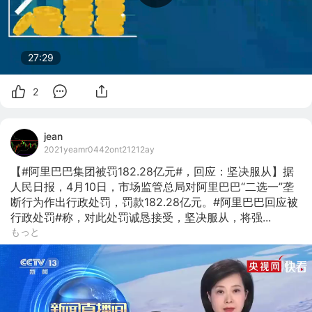
27:29
2
jean
2021yeamr0442ont21212ay
【#阿里巴巴集团被罚182.28亿元#，回应：坚决服从】据
人民日报，4月10日，市场监管总局对阿里巴巴“二选一”垄
断行为作出行政处罚，罚款182.28亿元。#阿里巴巴回应被
行政处罚#称，对此处罚诚恳接受，坚决服从，将强...
もっと