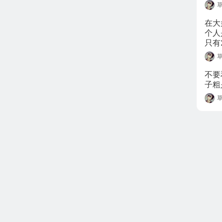
回，
在大
个人
只有
会阻
老板
在人
不要
用是
子粗