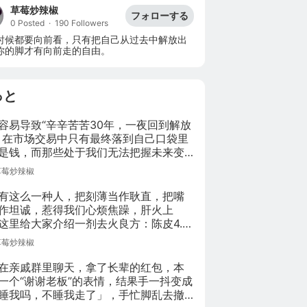
草莓炒辣椒
フォローする
0 Posted
·
190 Followers
时候都要向前看，只有把自己从过去中解放出
你的脚才有向前走的自由。
っと
容易导致“辛辛苦苦30年，一夜回到解放
，在市场交易中只有最终落到自己口袋里
是钱，而那些处于我们无法把握未来变
的仅仅是一些虚幻的数字。
草莓炒辣椒
有这么一种人，把刻薄当作耿直，把嘴
作坦诚，惹得我们心烦焦躁，肝火上
这里给大家介绍一剂去火良方：陈皮4.5
半夏3克，茯苓3克，甘草0.9克，加三碗
草莓炒辣椒
火煎成一碗，然后泼对方脸上即可。
在亲戚群里聊天，拿了长辈的红包，本
一个“谢谢老板”的表情，结果手一抖变成
睡我吗，不睡我走了」，手忙脚乱去撤