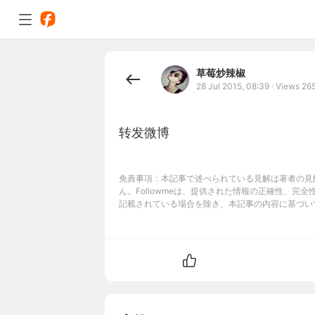
草莓炒辣椒
28 Jul 2015, 08:39
·
Views 26
转发微博
免責事項：本記事で述べられている見解は著者の見解
ん。Followmeは、提供された情報の正確性、
記載されている場合を除き、本記事の内容に基づい