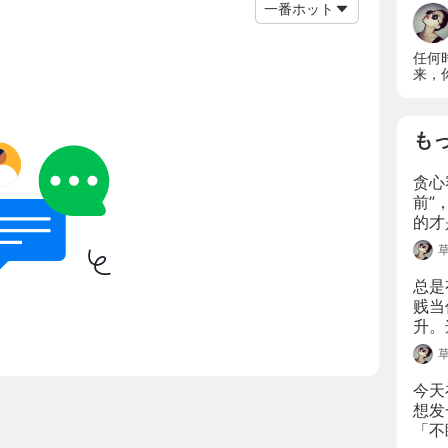
一番ホット
任何
来，
も
贪心
前”
的才
化中
总是
贱当
升。
克，
水大
今天
想发
「不