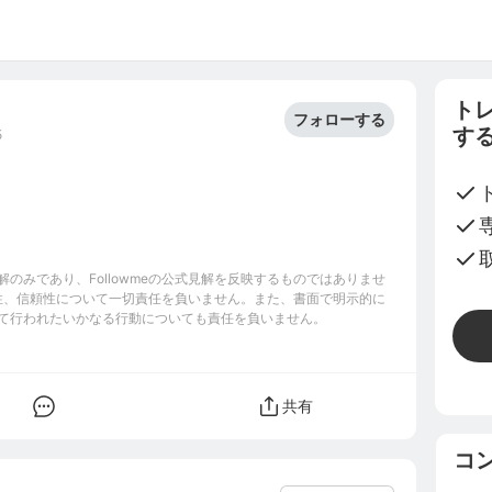
ト
フォローする
す
5
のみであり、Followmeの公式見解を反映するものではありませ
完全性、信頼性について一切責任を負いません。また、書面で明示的に
て行われたいかなる行動についても責任を負いません。
共有
コ