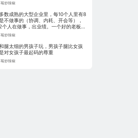
结果手机仿佛和我心有灵犀，卡了起来
草莓炒辣椒
多数成熟的大型企业里，每10个人里有8
是不做事的（协调、内耗、开会等），
2个人在做事，出业绩。一个好的老板，
拦8个不做事的不要给做事的捣乱，差的
草莓炒辣椒
则会选择和稀泥。作为一个创业企业，
员效率层面，1个人当大企业里的5个人
和腿太细的男孩子玩，男孩子腿比女孩
活下来的根本。否则，完全没有胜算。
是对女孩子最起码的尊重
草莓炒辣椒