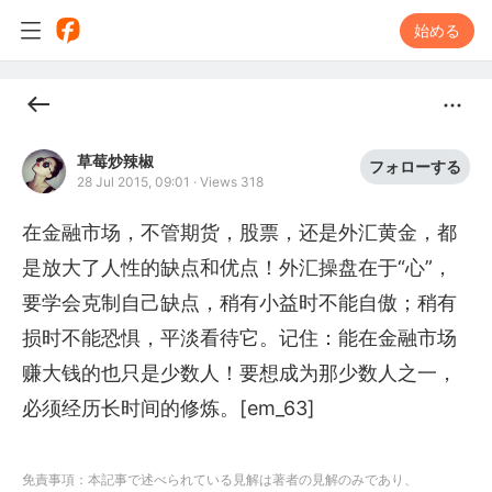
始める
草莓炒辣椒
フォローする
28 Jul 2015, 09:01
·
Views 318
在金融市场，不管期货，股票，还是外汇黄金，都
是放大了人性的缺点和优点！外汇操盘在于“心”，
要学会克制自己缺点，稍有小益时不能自傲；稍有
损时不能恐惧，平淡看待它。记住：能在金融市场
赚大钱的也只是少数人！要想成为那少数人之一，
必须经历长时间的修炼。[em_63]
免責事項：本記事で述べられている見解は著者の見解のみであり、