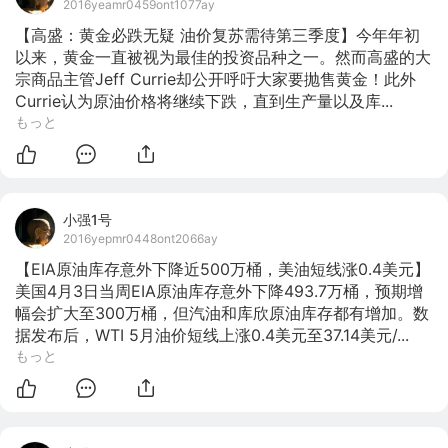
2016yeamr0459ont1077ay
【高盛：黄金必跌无疑 油价复苏需待第三季度】今年年初
以来，黄金一直被视为最佳的投资品种之一。然而高盛的大
宗商品主管Jeff Currie却公开呼吁大家要抛售黄金！此外
Currie认为原油价格将继续下跌，直到生产量以及库...
もっと
小强1号
2016yepmr0448ont2066ay
【EIA原油库存意外下降近500万桶，美油短线涨0.4美元】
美国4月3日当周EIA原油库存意外下降493.7万桶，预期增
幅会扩大至300万桶，但汽油和库欣原油库存都有增加。数
据发布后，WTI 5月油价短线上涨0.4美元至37.14美元/...
もっと