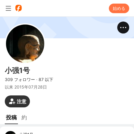
始める
小强1号
309 フォロワー
·
87 以下
以来
2015年07月28日
注意
投稿
約