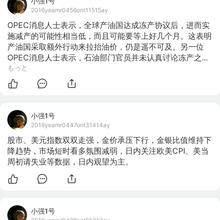
小强1号
2016yeamr0456ont11515ay
OPEC消息人士表示，全球产油国达成冻产协议后，进而实
施减产的可能性相当低，而且可能要等上好几个月。这表明
产油国采取额外行动来拉抬油价，仍是遥不可及。另一位
OPEC消息人士表示，石油部门官员并未认真讨论冻产之...
もっと
小强1号
2016yeamr0447ont31414ay
股市、美元指数双双走强，金价承压下行，金银比值维持下
降趋势，市场短时看多氛围减弱，日内关注欧美CPI、美当
周初请失业等数据，日内观望为主。
小强1号