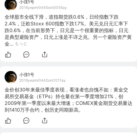
小强1号
2016yepmr0445ont0055ay
全球股市全线下滑，道指期货跌0.6%，日经指数下跌
2.4%，泛欧Stoxx 600指数下跌1.7%。美元兑日元汇率下
跌0.6%，在当前形势下，日元是一个很重要的指标，日元
是典型避险资产，日元上涨是不详之兆。另一个避险资产黄
金...
もっと
小强1号
2016yeamr0442ont1011ay
金价创30年来最佳季度表现，看涨者也自愧不如：黄金交
易所交易基金（ETPs）持仓量在第一季度增加21%，创
2009年第一季度以来最大增速；COMEX黄金期货交易量达
到1410万手合约，创历史同期新高。