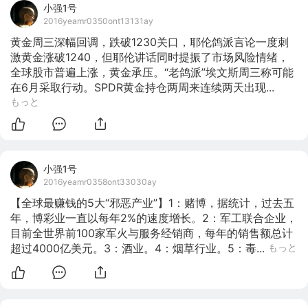
小强1号
2016yeamr0350ont13131ay
黄金周三深幅回调，跌破1230关口，耶伦鸽派言论一度刺
激黄金涨破1240，但耶伦讲话同时提振了市场风险情绪，
全球股市普遍上涨，黄金承压。“老鸽派”埃文斯周三称可能
在6月采取行动。SPDR黄金持仓两周来连续两天出现...
もっと
小强1号
2016yeamr0358ont33030ay
【全球最赚钱的5大“邪恶产业”】1：赌博，据统计，过去五
年，博彩业一直以每年2%的速度增长。2：军工联合企业，
目前全世界前100家军火与服务经销商，每年的销售额总计
超过4000亿美元。3：酒业。4：烟草行业。5：毒...
もっと