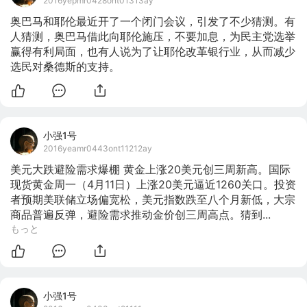
2016yepmr0428ont01313ay
奥巴马和耶伦最近开了一个闭门会议，引发了不少猜测。有
人猜测，奥巴马借此向耶伦施压，不要加息，为民主党选举
赢得有利局面，也有人说为了让耶伦改革银行业，从而减少
选民对桑德斯的支持。
小强1号
2016yeamr0443ont11212ay
美元大跌避险需求爆棚 黄金上涨20美元创三周新高。国际
现货黄金周一（4月11日）上涨20美元逼近1260关口。投资
者预期美联储立场偏宽松，美元指数跌至八个月新低，大宗
商品普遍反弹，避险需求推动金价创三周高点。猜到...
もっと
小强1号