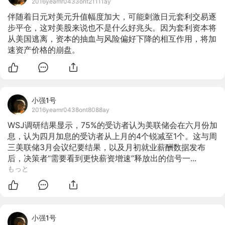
2016yeamr0433ont21111ay
伴随着日元对美元升值幅度加大，可能刺激日元套利交易逐
步平仓，这对美股来说也不是什么好兆头。因为套利资本将
从美国逃离，资本的抽血与风险偏好下降的相互作用，将加
速资产价格的崩盘。
小强1号
2016yeamr0438ont8088ay
WSJ调研结果显示，75%的受访者认为美联储会在六月份加
息，认为四月加息的受访者从上月的4个锐减至1个。这与周
三美联储3月会议纪要结果，以及月初就业薪酬数据发布
后，决策者“需要看到更快薪资增速”释放出的信号一...
もっと
小强1号